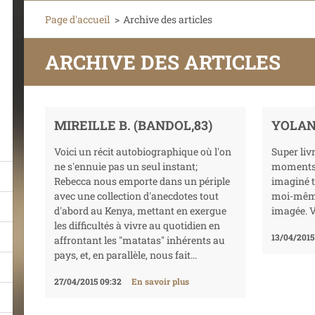
Page d'accueil
>
Archive des articles
ARCHIVE DES ARTICLES
MIREILLE B. (BANDOL,83)
YOLAND
Voici un récit autobiographique où l'on
Super livr
ne s'ennuie pas un seul instant;
moments e
Rebecca nous emporte dans un périple
imaginé t
avec une collection d'anecdotes tout
moi-même 
d'abord au Kenya, mettant en exergue
imagée. Vo
les difficultés à vivre au quotidien en
13/04/2015
affrontant les ''matatas'' inhérents au
pays, et, en parallèle, nous fait...
27/04/2015 09:32
En savoir plus