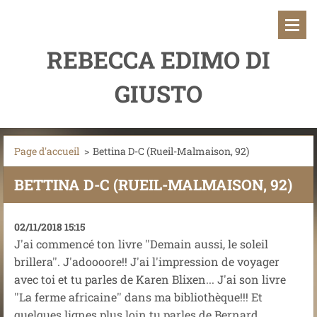
REBECCA EDIMO DI
GIUSTO
Page d'accueil
>
Bettina D-C (Rueil-Malmaison, 92)
BETTINA D-C (RUEIL-MALMAISON, 92)
02/11/2018 15:15
J'ai commencé ton livre ''Demain aussi, le soleil
brillera''. J'adoooore!! J'ai l'impression de voyager
avec toi et tu parles de Karen Blixen... J'ai son livre
''La ferme africaine'' dans ma bibliothèque!!! Et
quelques lignes plus loin tu parles de Bernard