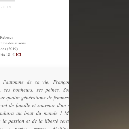
 2019
Rebecca
thme des saisons
tions (2019)
 Prix 18 €
ICI
à l'automne de sa vie, Françoise se
, ses bonheurs, ses peines. Souvenir
sur quatre générations de femmes, liées
cret de famille et souvenir d'un amour
onduira au bout du monde ! Mais le
 la passion et de la liberté sera semé
es : pertes, revers, désillusions...