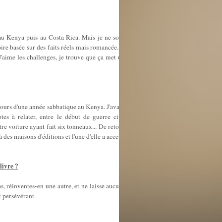
 au Kenya puis au Costa Rica. Mais je ne souhaitais pas faire
toire basée sur des faits réels mais romancée. J'étais consciente
 J'aime les challenges, je trouve que ça met un peu de piment
 cours d'une année sabbatique au Kenya. J'avais alors beaucoup
es à relater, entre le début de guerre civile en 2008, de
e voiture ayant fait six tonneaux... De retour en France, une
 des maisons d'éditions et l'une d'elle a accepté de publier ''La
livre ?
s, réinventes-en une autre, et ne laisse aucun chagrin te faire
t persévérant.