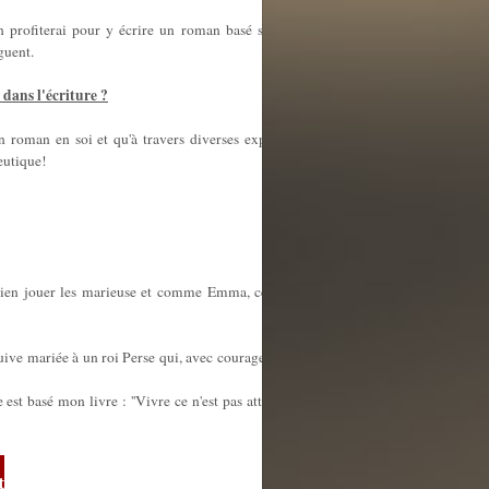
 profiterai pour y écrire un roman basé sur des faits réels
guent.
 dans l'écriture ?
un roman en soi et qu'à travers diverses expériences, chaque
eutique!
 bien jouer les marieuse et comme Emma, cela ne réussit pas
juive mariée à un roi Perse qui, avec courage a intercédé pour
 est basé mon livre : ''Vivre ce n'est pas attendre que l'orage
t