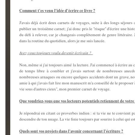
Comment t'es venu l'idée d'écrire ce livre ?
J'avais déjà écrit deux carnets de voyages, suite à des longs séjours
publier un troisième carnet; j'ai donc pris le ''risque'' d'écrire une his
du défi à relever, car je changeais complètement de genre littéraire.
dans la routine du quotidien, alors je me suis lancée.
Avez-vous toujours voulu devenir écrivain ?
Non, même si j'ai toujours aimé la lecture. J'ai commencé à écrire au
de temps libre à combler et j'avais surtout de nombreuses anecdot
nombreuses arnaques ou encore quelques accidents dont un grave, notr
amie à qui j'avais fait lire mon manuscrit m'a conseillé de le proposer à
vie sous d'autres cieux'', mon premier carnet de voyage.
Que voudriez-vous que vos lecteurs potentiels retiennent de votre 
Je répondrai en citant ce proverbes indien : si ta vie ne te convient pa
descendre de ton nuage. La vie finie toujours par sourire à celui qui es
Quels sont vos projets dans l'avenir concernant l'écriture ?