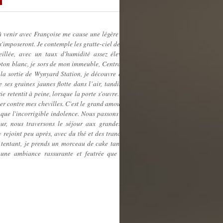
 à venir avec Françoise me cause une légère appréhension. Je
 s'imposeront. Je contemple les gratte-ciel de Sydney se teinter
illée, avec un taux d'humidité assez élevé, quelques fois
oton blanc, je sors de mon immeuble, Central Park avenue. Je
À la sortie de Wynyard Station, je découvre avec soulagement
 ses graines jaunes flotte dans l’air, tandis que j'arpente le
 retentit à peine, lorsque la porte s'ouvre. Je suis accueillie
ner contre mes chevilles. C'est le grand amour entre Françoise
i que l'incorrigible indolence. Nous passons devant la cuisine
our, nous traversons le séjour aux grandes baies vitrées et
 rejoint peu après, avec du thé et des tranches de gâteau au
m tentant, je prends un morceau de cake tandis que Prince se
s une ambiance rassurante et feutrée que commence notre