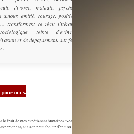
euil, divorce, maladie, psychologie
i amour, amitié, courage, positivisme,
... transforment ce récit littéraire en
ociologique, teinté d'événements
'évasion et de dépaysement, sur fond de
e.
e pour nous.
ge le fruit de mes expériences humaines avec mes lecteurs,
personnes, et qu'on peut choisir d'en tirer profit afin d'agir