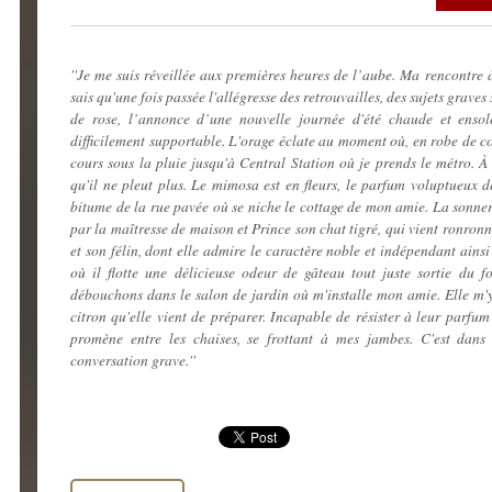
''Je me suis réveillée aux premières heures de l’aube. Ma rencontre
sais qu'une fois passée l'allégresse des retrouvailles, des sujets graves
de rose, l’annonce d’une nouvelle journée d'été chaude et ensole
difficilement supportable. L'orage éclate au moment où, en robe de c
cours sous la pluie jusqu'à Central Station où je prends le métro. 
qu'il ne pleut plus. Le mimosa est en fleurs, le parfum voluptueux de
bitume de la rue pavée où se niche le cottage de mon amie. La sonnerie
par la maîtresse de maison et Prince son chat tigré, qui vient ronron
et son félin, dont elle admire le caractère noble et indépendant ains
où il flotte une délicieuse odeur de gâteau tout juste sortie du f
débouchons dans le salon de jardin où m'installe mon amie. Elle m'y
citron qu'elle vient de préparer. Incapable de résister à leur parfu
promène entre les chaises, se frottant à mes jambes. C'est dan
conversation grave.''