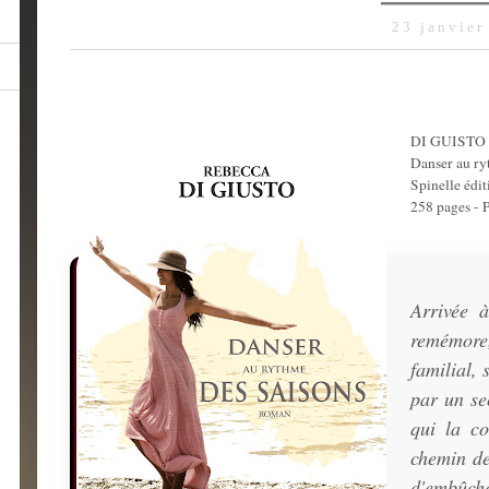
23 janvier
DI GUISTO 
Danser au ry
Spinelle édi
258 pages -
Arrivée 
remémore
familial, 
par un se
qui la c
chemin de
d'embûch