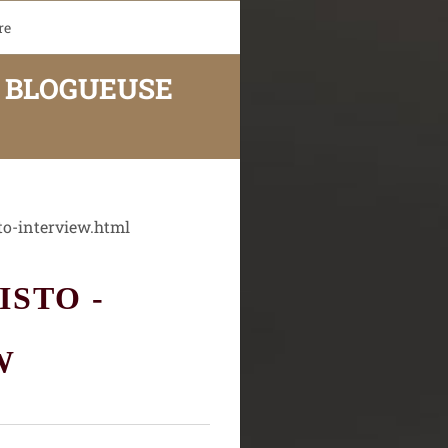
re
, BLOGUEUSE
to-interview.html
ISTO -
W