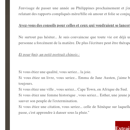
J'envisage de passer une année au Philippines prochainement et j'en
relatant des rapports compliqués mère/fille où amour et folie se conju
Avez-vous des conseils pour celles et ceux qui voudraient se lancer
Ne surtout pas hésiter... Je suis convaincue que toute vie est déjà 
personne a forcément de la matière. De plus l'écriture peut être thérap
Et pour finir, un petit portrait chinois :
Si vous étiez une qualité, vous seriez... la joie.
Si vous étiez un livre, vous seriez... Emma de Jane Austen, j'aime
toujours.
Si vous étiez une ville , vous seriez... Cape Town, en Afrique du Sud.
Si vous étiez une femme historique , vous seriez... Esther, une jeune 
sauver son peuple de l'extermination.
Si vous étiez une citation, vous seriez... celle de Sénèque sur laquelle
passe, c'est apprendre à danser sous la pluie.''
Extrai