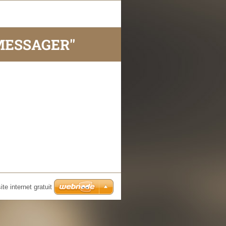
MESSAGER''
ite internet gratuit