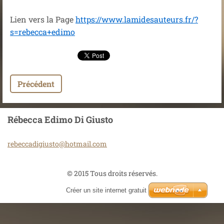
Lien vers la Page
https://www.lamidesauteurs.fr/?
s=rebecca+edimo
Précédent
Rébecca Edimo Di Giusto
rebeccad
igiusto@
hotmail.
com
© 2015 Tous droits réservés.
Créer un site internet gratuit