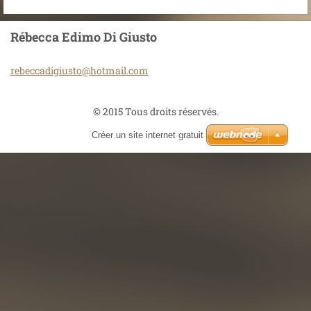
Rébecca Edimo Di Giusto
rebeccad
igiusto@
hotmail.
com
© 2015 Tous droits réservés.
Créer un site internet gratuit